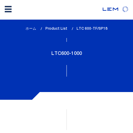
メ
ホーム
Product List
lem_current_page
LTC 600-TF/SP18
イ
:
ン
コ
LTC600-1000
ン
テ
ン
ツ
に
移
動