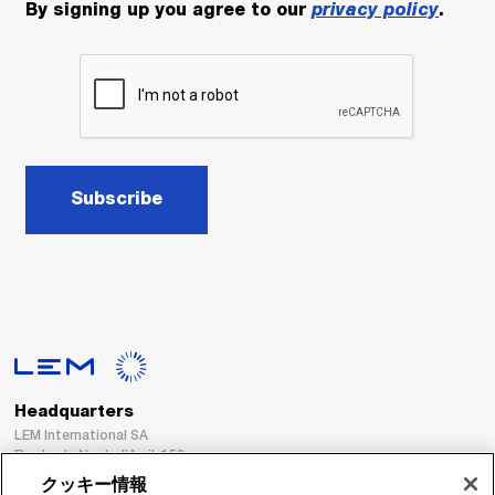
By signing up you agree to our
privacy policy
.
Subscribe
Headquarters
LEM International SA
Route du Nant-d’Avril, 152
1217 Meyrin
クッキー情報