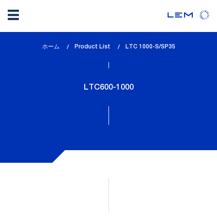
メ
ホーム
Product List
lem_current_page
LTC 1000-S/SP35
イ
:
ン
コ
LTC600-1000
ン
テ
ン
ツ
に
移
動