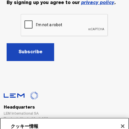
By signing up you agree to our
privacy policy
.
Subscribe
Headquarters
LEM International SA
Route du Nant-d’Avril, 152
1217 Meyrin
クッキー情報