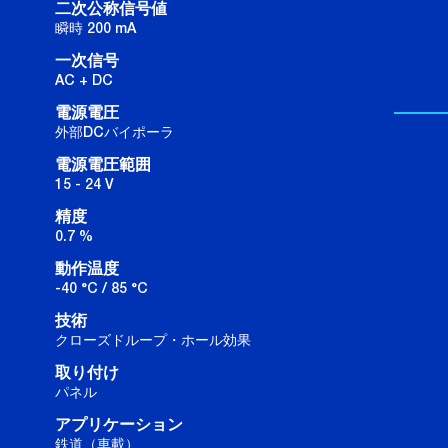
二次公称信号値
瞬時 200 mA
一次信号
AC + DC
電源電圧
外部DCバイポーラ
電源電圧範囲
15 - 24 V
精度
0.7 %
動作温度
-40 °C / 85 °C
技術
クローズドループ・ホール効果
取り付け
パネル
アプリケーション
鉄道（車載）