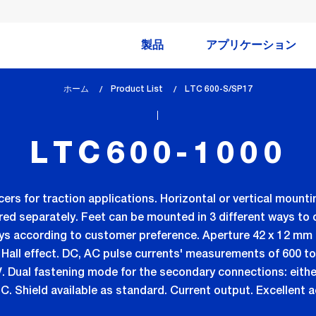
製品
アプリケーション
ホーム
Product List
lem_current_page
LTC 600-S/SP17
:
LTC600-1000
rs for traction applications. Horizontal or vertical mounti
ered separately. Feet can be mounted in 3 different ways to 
s according to customer preference. Aperture 42 x 12 mm 
Hall effect. DC, AC pulse currents' measurements of 600 t
 V. Dual fastening mode for the secondary connections: eit
 °C. Shield available as standard. Current output. Excellent