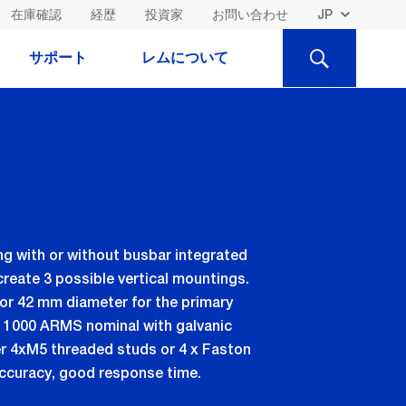
在庫確認
経歴
投資家
お問い合わせ
検
サポート
レムについて
索
ng with or without busbar integrated
create 3 possible vertical mountings.
or 42 mm diameter for the primary
o 1000 ARMS nominal with galvanic
her 4xM5 threaded studs or 4 x Faston
 accuracy, good response time.