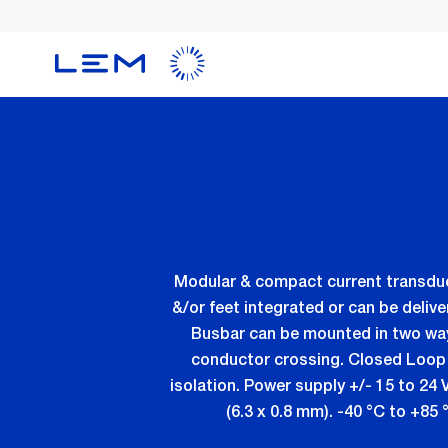
メ
イ
ン
コ
ン
テ
ン
ツ
に
移
動
Modular & compact current transduce
&/or feet integrated or can be deliv
Busbar can be mounted in two way
conductor crossing. Closed Loop 
isolation. Power supply +/- 15 to 24
(6.3 x 0.8 mm). -40 °C to +85