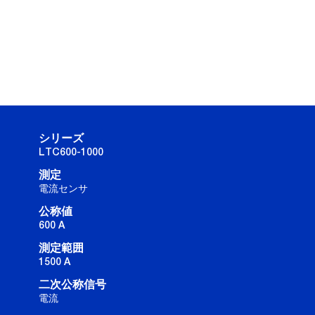
シリーズ
LTC600-1000
測定
電流センサ
公称値
600 A
測定範囲
1500 A
二次公称信号
電流