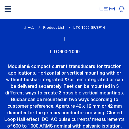
メ
ホーム
Product List
lem_current_page
LTC 1000-SF/SP14
イ
:
ン
コ
LTC600-1000
ン
テ
Modular & compact current transducers for traction
ン
applications. Horizontal or vertical mounting with or
ツ
without busbar integrated &/or feet integrated or can
に
be delivered separately. Feet can be mounted in 3
移
different ways to create 3 possible vertical mountings.
動
Busbar can be mounted in two ways according to
customer preference. Aperture 42 x 12 mm or 42 mm
diameter for the primary conductor crossing. Closed
Loop Hall effect. DC, AC pulse currents' measurements
of 600 to 1000 ARMS nominal with galvanic isolation.