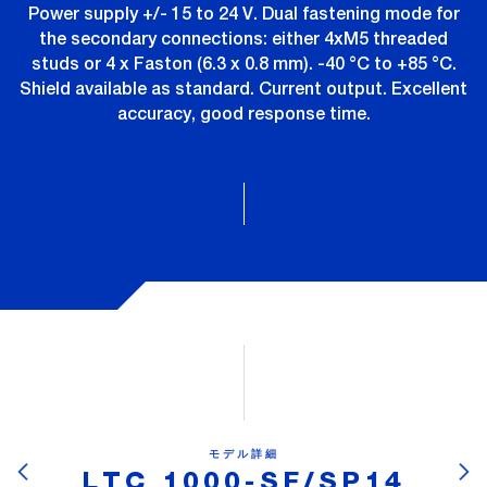
Power supply +/- 15 to 24 V. Dual fastening mode for
the secondary connections: either 4xM5 threaded
studs or 4 x Faston (6.3 x 0.8 mm). -40 °C to +85 °C.
Shield available as standard. Current output. Excellent
accuracy, good response time.
モデル詳細
LTC 1000-SF/SP14