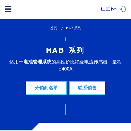
Skip
首页
lem_current_page
HAB 系列
to
:
main
content
HAB 系列
适用于
的高性价比绝缘电流传感器，量程
电池管理系统
±400A
分销商名单
联系销售