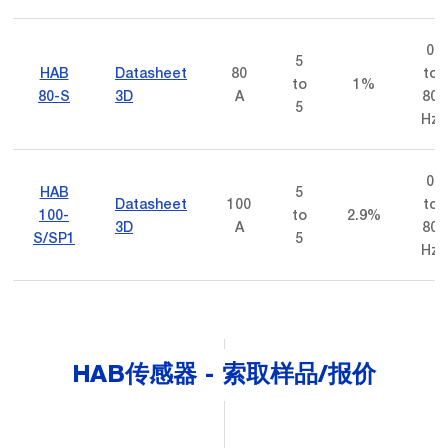
0
5
HAB
Datasheet
80
to
to
1%
80-S
3D
A
80
5
Hz
0
HAB
5
Datasheet
100
to
100-
to
2.9%
3D
A
80
S/SP1
5
Hz
HAB传感器 - 索取样品/报价