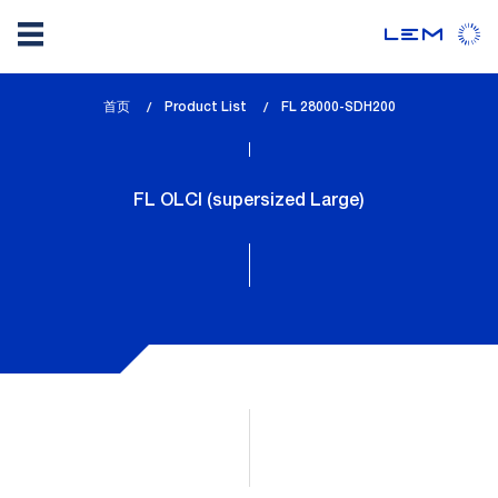
Skip
首页
Product List
lem_current_page
FL 28000-SDH200
to
:
main
content
FL OLCI (supersized Large)