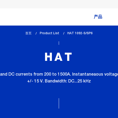
产品
首页
Product List
lem_current_page
HAT 1092-S/SP6
:
HAT
and DC currents from 200 to 1500A. Instantaneaous voltage 
+/- 15 V. Bandwidth: DC...25 kHz