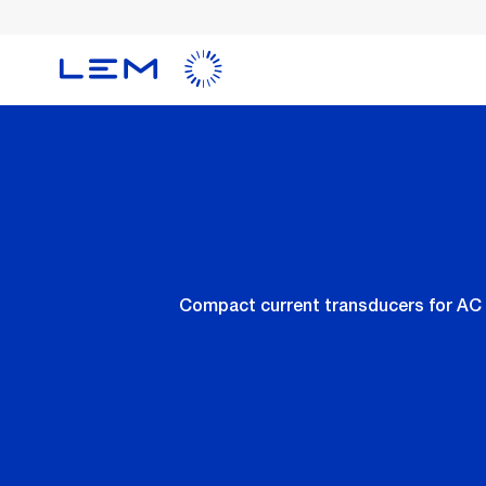
Skip
to
main
content
Compact current transducers for AC 