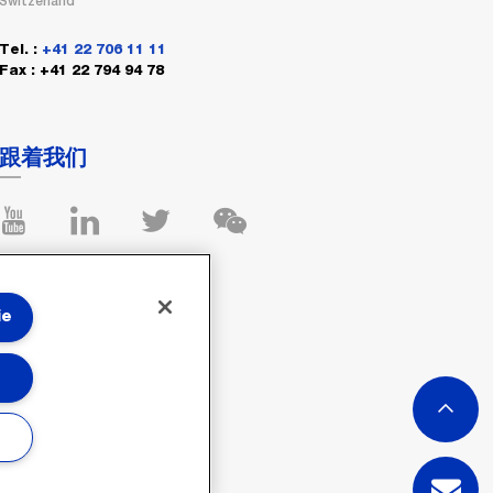
Switzerland
Tel. :
+41 22 706 11 11
Fax : +41 22 794 94 78
跟着我们
ie