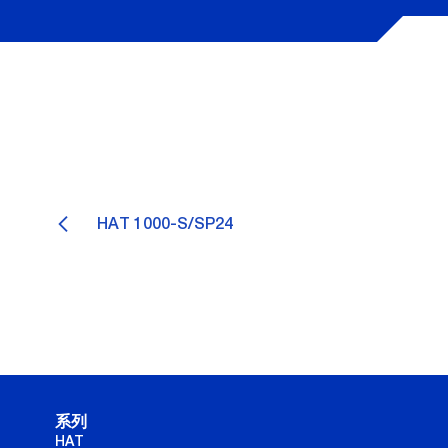
HAT 1000-S/SP24
系列
HAT