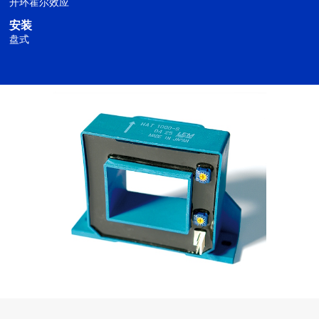
开环霍尔效应
安装
盘式