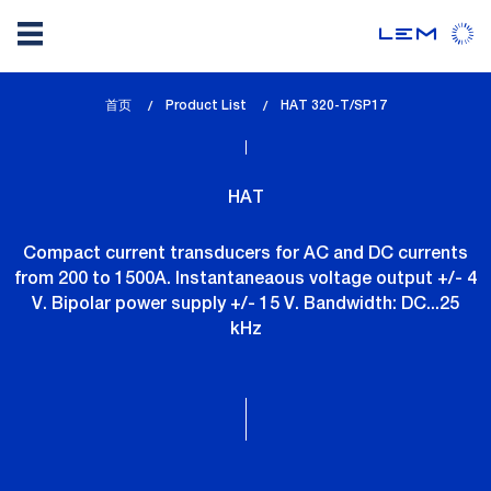
Skip
首页
Product List
lem_current_page
HAT 320-T/SP17
to
:
main
content
HAT
Compact current transducers for AC and DC currents
from 200 to 1500A. Instantaneaous voltage output +/- 4
V. Bipolar power supply +/- 15 V. Bandwidth: DC...25
kHz