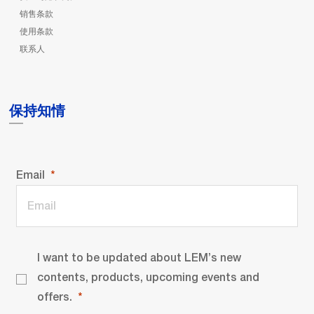
销售条款
使用条款
联系人
保持知情
Email
I want to be updated about LEM’s new
contents, products, upcoming events and
offers.