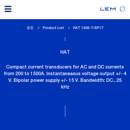
Skip
首页
Product List
lem_current_page
HAT 1456-T/SP17
to
:
main
content
HAT
Compact current transducers for AC and DC currents
from 200 to 1500A. Instantaneaous voltage output +/- 4
V. Bipolar power supply +/- 15 V. Bandwidth: DC...25
kHz