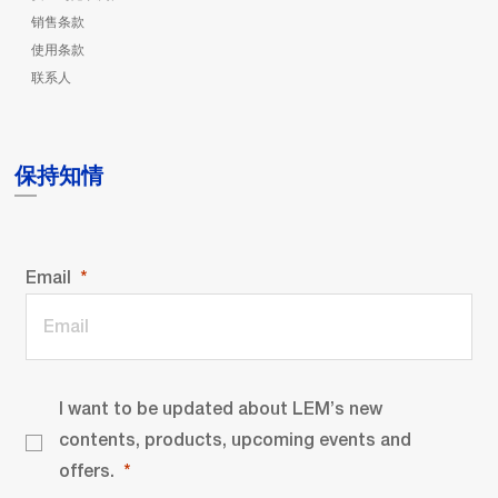
销售条款
使用条款
联系人
保持知情
Email
I want to be updated about LEM’s new
contents, products, upcoming events and
offers.