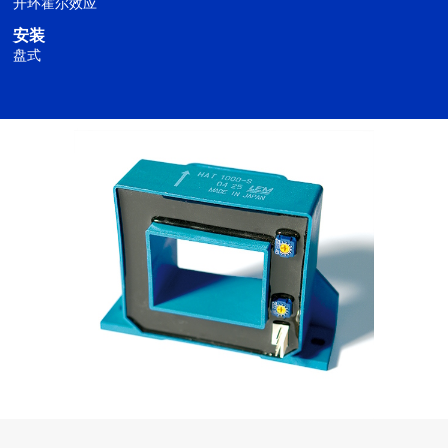
开环霍尔效应
安装
盘式