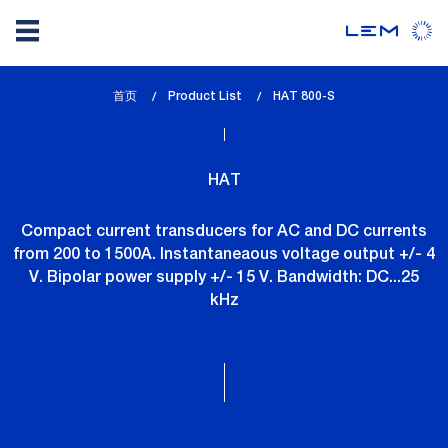
Skip
首页
Product List
lem_current_page
HAT 800-S
to
:
main
content
HAT
Compact current transducers for AC and DC currents
from 200 to 1500A. Instantaneaous voltage output +/- 4
V. Bipolar power supply +/- 15 V. Bandwidth: DC...25
kHz