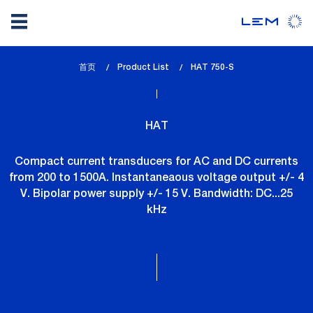
Skip
首页
Product List
lem_current_page
HAT 750-S
to
:
main
content
HAT
Compact current transducers for AC and DC currents
from 200 to 1500A. Instantaneaous voltage output +/- 4
V. Bipolar power supply +/- 15 V. Bandwidth: DC...25
kHz