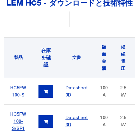
LEM HC5 - ダウンロードと技術特性
額
絶
在庫
面
縁
を確
製品
文書
金
電
認
額
圧
HC5FW
Datasheet
100
2.5
100-S
3D
A
kV
HC5FW
Datasheet
100
2.5
100-
3D
A
kV
S/SP1