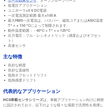
ホール効果センサ
、オープンループベース
低電圧アプリケーション
ユニポーラ+5 V DC電源
一次電流測定範囲 最大±100 A
最大RMS一次電流は、バスバー、磁気コアまたはASIC温度
T° < + 150 °Cによって制限されます。
動作温度範囲： - 40°C < T° < + 125°C
出力電圧：フル・レシオメトリック（感度およびオフセッ
ト）
高速センサ
主な特徴
良好な精度
良好な直線性
低熱オフセットドリフト
低熱感度ドリフト
代表的なアプリケーション
は、車載アプリケーション向けに精密
HC5車載センサシリーズ
に設計されており、以下のような様々な場面で汎用性を発揮し