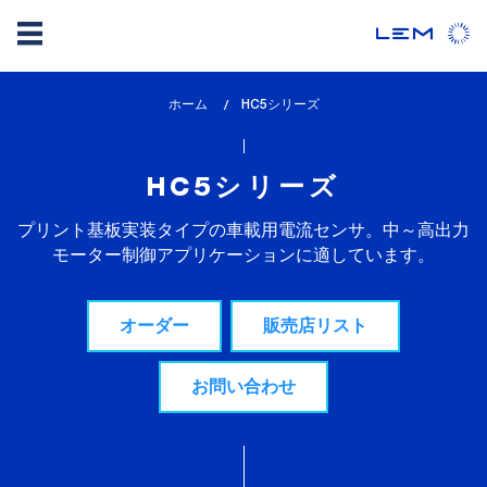
メ
ホーム
lem_current_page
HC5シリーズ
イ
:
ン
コ
HC5シリーズ
ン
テ
プリント基板実装タイプの車載用電流センサ。中～高出力
ン
モーター制御アプリケーションに適しています。
ツ
に
オーダー
販売店リスト
移
動
お問い合わせ