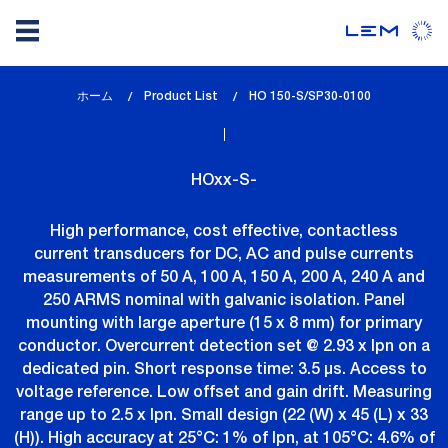
メ
ホーム
Product List
lem_current_page
HO 150-S/SP30-0100
イ
:
ン
コ
HOxx-S-
ン
テ
High performance, cost effective, contactless
ン
current transducers for DC, AC and pulse currents
ツ
measurements of 50 A, 100 A, 150 A, 200 A, 240 A and
に
250 ARMS nominal with galvanic isolation. Panel
移
mounting with large aperture (15 x 8 mm) for primary
動
conductor. Overcurrent detection set @ 2.93 x Ipn on a
dedicated pin. Short response time: 3.5 µs. Access to
voltage reference. Low offset and gain drift. Measuring
range up to 2.5 x Ipn. Small design (22 (W) x 45 (L) x 33
(H)). High accuracy at 25°C: 1% of Ipn, at 105°C: 4.6% of