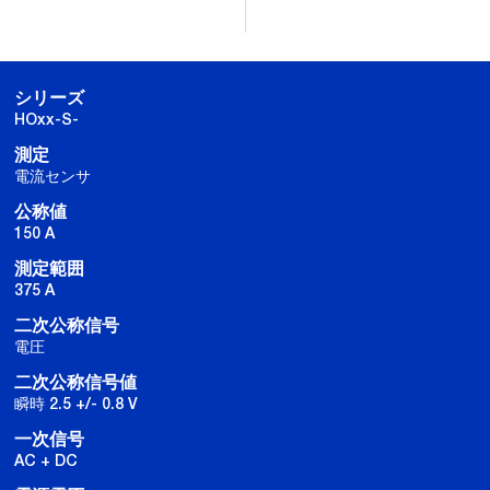
シリーズ
HOxx-S-
測定
電流センサ
公称値
150 A
測定範囲
375 A
二次公称信号
電圧
二次公称信号値
瞬時 2.5 +/- 0.8 V
一次信号
AC + DC