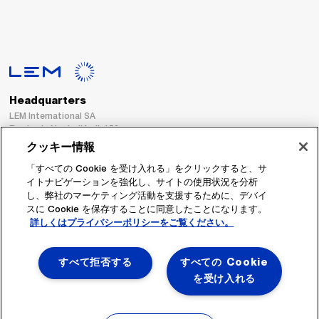
Headquarters
LEM International SA
Route du Nant-d’Avril, 152
1217 Meyrin
クッキー情報
Switzerland
「すべての Cookie を受け入れる」をクリックすると、サ
イトナビゲーションを強化し、サイトの使用状況を分析
Tel. :
+41 22 706 11 11
し、弊社のマーケティング活動を支援するために、デバイ
Fax : +41 22 794 94 78
スに Cookie を保存することに同意したことになります。
詳しくはプライバシーポリシーをご覧ください。
フォローする
すべて拒否する
すべての Cookie
を受け入れる