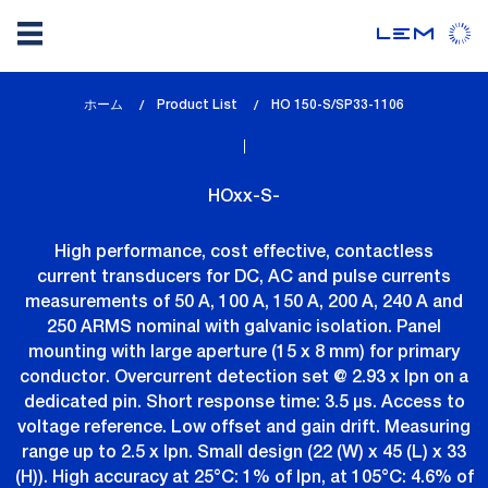
メ
ホーム
Product List
lem_current_page
HO 150-S/SP33-1106
イ
:
ン
コ
HOxx-S-
ン
テ
High performance, cost effective, contactless
ン
current transducers for DC, AC and pulse currents
ツ
measurements of 50 A, 100 A, 150 A, 200 A, 240 A and
に
250 ARMS nominal with galvanic isolation. Panel
移
mounting with large aperture (15 x 8 mm) for primary
動
conductor. Overcurrent detection set @ 2.93 x Ipn on a
dedicated pin. Short response time: 3.5 µs. Access to
voltage reference. Low offset and gain drift. Measuring
range up to 2.5 x Ipn. Small design (22 (W) x 45 (L) x 33
(H)). High accuracy at 25°C: 1% of Ipn, at 105°C: 4.6% of