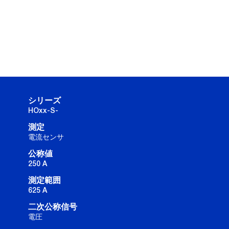
シリーズ
HOxx-S-
測定
電流センサ
公称値
250 A
測定範囲
625 A
二次公称信号
電圧