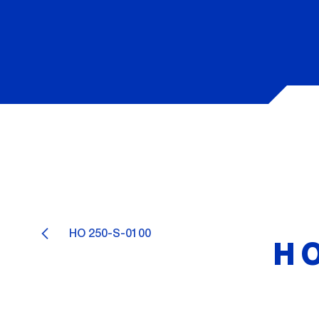
HO 250-S-0100
HO