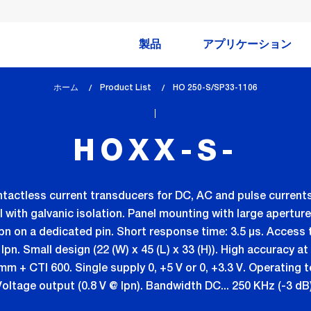
製品
アプリケーション
ホーム
Product List
lem_current_page
HO 250-S/SP33-1106
:
HOXX-S-
ntactless current transducers for DC, AC and pulse current
with galvanic isolation. Panel mounting with large aperture
Ipn on a dedicated pin. Short response time: 3.5 µs. Access 
 Ipn. Small design (22 (W) x 45 (L) x 33 (H)). High accuracy at
m + CTI 600. Single supply 0, +5 V or 0, +3.3 V. Operating
Voltage output (0.8 V @ Ipn). Bandwidth DC... 250 KHz (-3 dB)