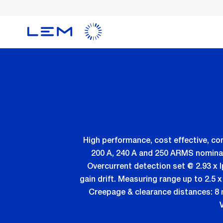
メ
イ
ン
コ
ン
テ
ン
ツ
に
移
動
High performance, cost effective, co
200 A, 240 A and 250 ARMS nominal 
Overcurrent detection set @ 2.93 x 
gain drift. Measuring range up to 2.5 x
Creepage & clearance distances: 8 m