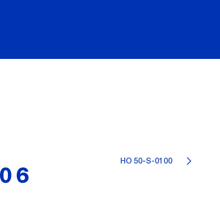
HO 50-S-0100
106