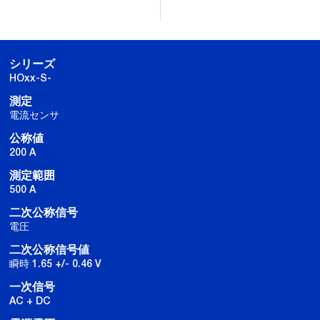
シリーズ
HOxx-S-
測定
電流センサ
公称値
200 A
測定範囲
500 A
二次公称信号
電圧
二次公称信号値
瞬時 1.65 +/- 0.46 V
一次信号
AC + DC