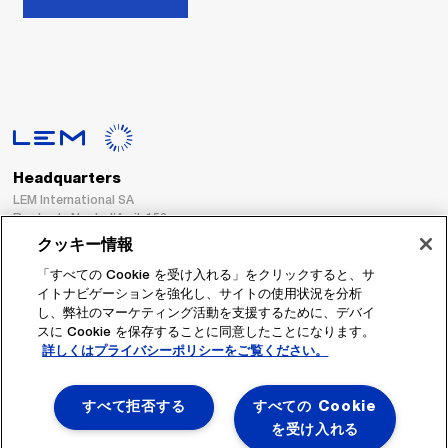
Headquarters
LEM International SA
Route du Nant-d’Avril, 152
1217 Meyrin
クッキー情報
Switzerland
「すべての Cookie を受け入れる」をクリックすると、サ
イトナビゲーションを強化し、サイトの使用状況を分析
Tel. :
+41 22 706 11 11
し、弊社のマーケティング活動を支援するために、デバイ
Fax : +41 22 794 94 78
スに Cookie を保存することに同意したことになります。
詳しくはプライバシーポリシーをご覧ください。
フォローする
すべて拒否する
すべての Cookie
を受け入れる