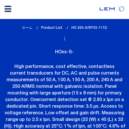
メ
ホーム
Product List
lem_current_page
HO 200-S/SP33-111D
イ
:
ン
コ
HOxx-S-
ン
テ
High performance, cost effective, contactless
ン
current transducers for DC, AC and pulse currents
ツ
measurements of 50 A, 100 A, 150 A, 200 A, 240 A and
に
250 ARMS nominal with galvanic isolation. Panel
移
mounting with large aperture (15 x 8 mm) for primary
動
conductor. Overcurrent detection set @ 2.93 x Ipn on a
dedicated pin. Short response time: 3.5 µs. Access to
voltage reference. Low offset and gain drift. Measuring
range up to 2.5 x Ipn. Small design (22 (W) x 45 (L) x 33
(H)). High accuracy at 25°C: 1% of Ipn, at 105°C: 4.6% of