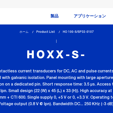
製品
アプリケーション
ホーム
Product List
lem_current_page
HO 100-S/SP32-0107
:
HOXX-S-
ntactless current transducers for DC, AC and pulse current
with galvanic isolation. Panel mounting with large aperture
Ipn on a dedicated pin. Short response time: 3.5 µs. Access 
 Ipn. Small design (22 (W) x 45 (L) x 33 (H)). High accuracy at
m + CTI 600. Single supply 0, +5 V or 0, +3.3 V. Operating
Voltage output (0.8 V @ Ipn). Bandwidth DC... 250 KHz (-3 dB)