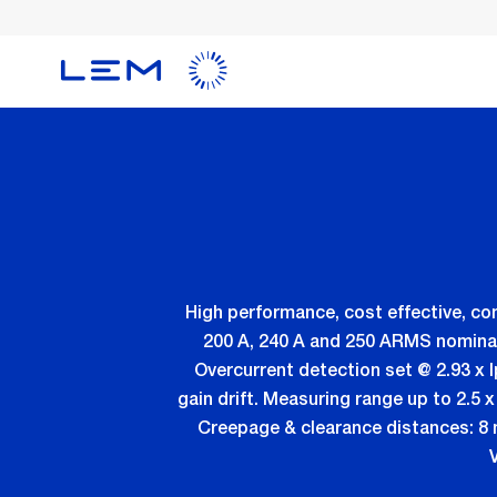
メ
イ
ン
コ
ン
テ
ン
ツ
に
移
動
High performance, cost effective, co
200 A, 240 A and 250 ARMS nominal 
Overcurrent detection set @ 2.93 x 
gain drift. Measuring range up to 2.5 x
Creepage & clearance distances: 8 m