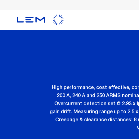
メ
イ
ン
コ
ン
テ
ン
ツ
に
移
動
High performance, cost effective, co
200 A, 240 A and 250 ARMS nominal 
Overcurrent detection set @ 2.93 x 
gain drift. Measuring range up to 2.5 x
Creepage & clearance distances: 8 m