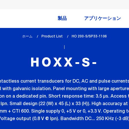
製品
アプリケーション
ホーム
Product List
lem_current_page
HO 200-S/SP33-1106
:
HOXX-S-
ntactless current transducers for DC, AC and pulse current
with galvanic isolation. Panel mounting with large aperture
Ipn on a dedicated pin. Short response time: 3.5 µs. Access 
 Ipn. Small design (22 (W) x 45 (L) x 33 (H)). High accuracy at
m + CTI 600. Single supply 0, +5 V or 0, +3.3 V. Operating
Voltage output (0.8 V @ Ipn). Bandwidth DC... 250 KHz (-3 dB)