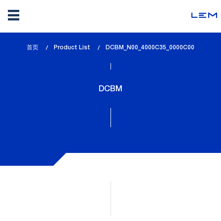
Skip
首页
Product List
lem_current_page
DCBM_N00_4000C35_0000C00
to
:
main
content
DCBM