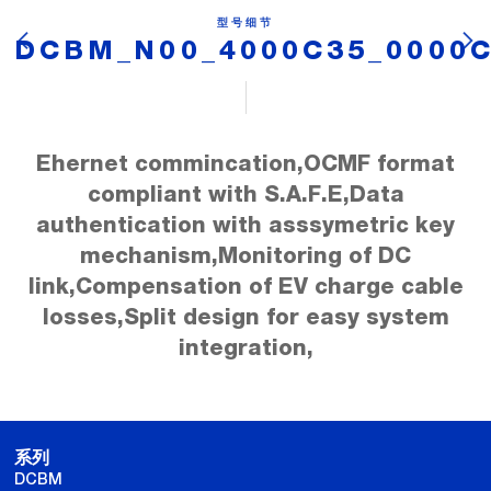
型号细节
DCBM_N00_4000C35_0000
Ehernet commincation,OCMF format
compliant with S.A.F.E,Data
authentication with asssymetric key
mechanism,Monitoring of DC
link,Compensation of EV charge cable
losses,Split design for easy system
integration,
系列
DCBM