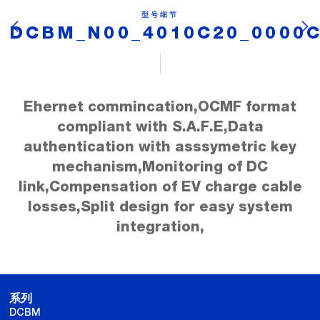
型号细节
DCBM_N00_4010C20_0000
Ehernet commincation,OCMF format
compliant with S.A.F.E,Data
authentication with asssymetric key
mechanism,Monitoring of DC
link,Compensation of EV charge cable
losses,Split design for easy system
integration,
系列
DCBM