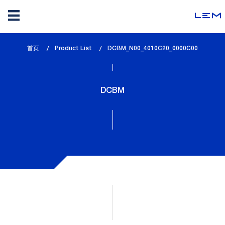
Skip
首页
Product List
lem_current_page
DCBM_N00_4010C20_0000C00
to
:
main
content
DCBM