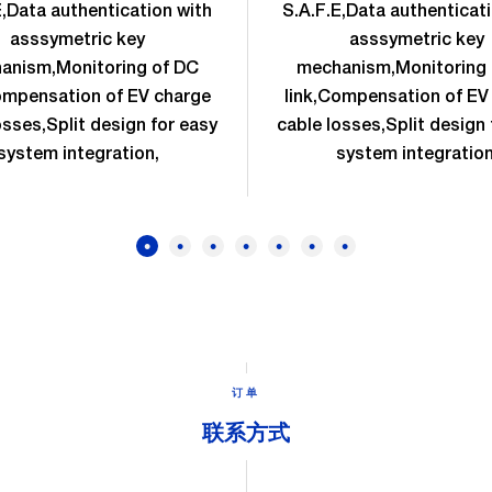
E,Data authentication with
S.A.F.E,Data authenticat
asssymetric key
asssymetric key
anism,Monitoring of DC
mechanism,Monitoring 
ompensation of EV charge
link,Compensation of EV
osses,Split design for easy
cable losses,Split design 
system integration,
system integration
订单
联系方式