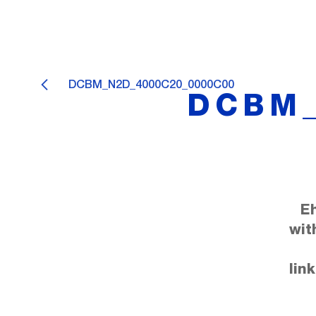
DCBM_N2D_4000C20_0000C00
DCBM_
E
wit
lin