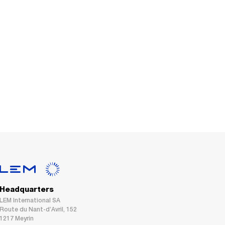
Headquarters
LEM International SA
Route du Nant-d’Avril, 152
1217 Meyrin