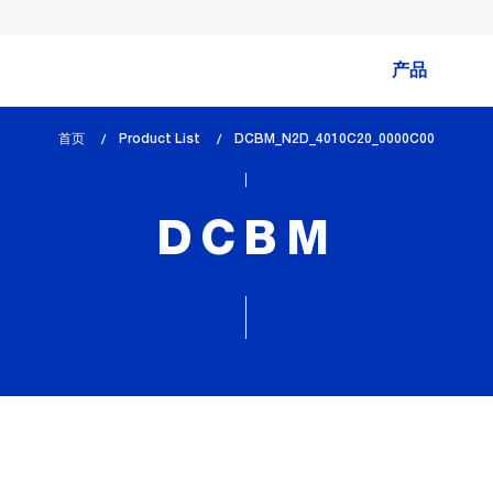
产品
首页
Product List
lem_current_page
DCBM_N2D_4010C20_0000C00
:
DCBM