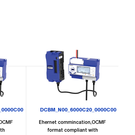
_0000C00
DCBM_N00_6000C20_0000C00
,OCMF
Ehernet commincation,OCMF
E
th
format compliant with