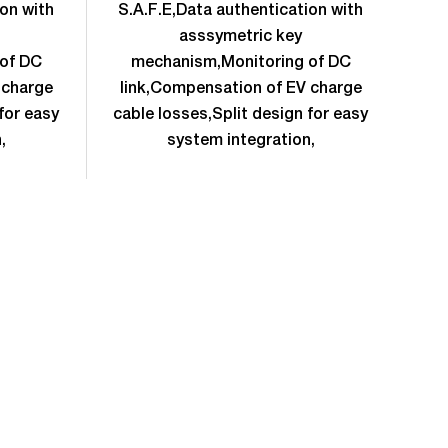
ion with
S.A.F.E,Data authentication with
S.
asssymetric key
of DC
mechanism,Monitoring of DC
m
 charge
link,Compensation of EV charge
li
for easy
cable losses,Split design for easy
cab
,
system integration,