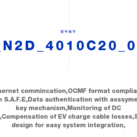
型号细节
N2D_4010C20_0
hernet commincation,OCMF format complia
h S.A.F.E,Data authentication with asssyme
key mechanism,Monitoring of DC
k,Compensation of EV charge cable losses,S
design for easy system integration,