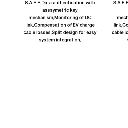
S.A.F.E,Data authentication with
S.A.F.
asssymetric key
mechanism,Monitoring of DC
mech
link,Compensation of EV charge
link,C
cable losses,Split design for easy
cable l
system integration,