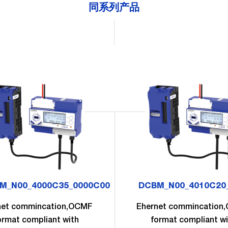
同系列产品
M_N00_4000C35_0000C00
DCBM_N00_4010C20
net commincation,OCMF
Ehernet commincation
ormat compliant with
format compliant wi