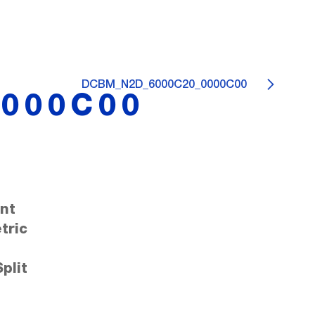
DCBM_N2D_6000C20_0000C00
000C00
nt
tric
plit