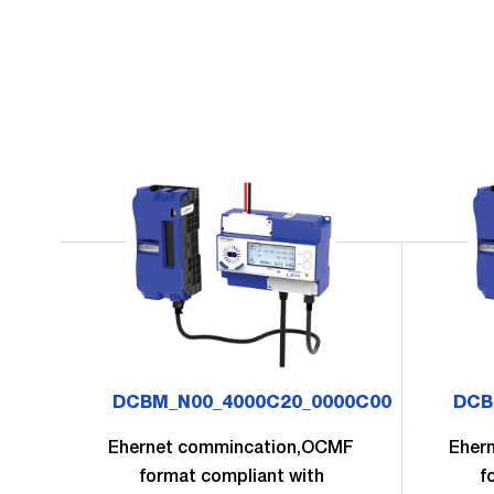
DCBM_N00_4000C20_0000C00
DCB
Ehernet commincation,OCMF
Eher
format compliant with
f