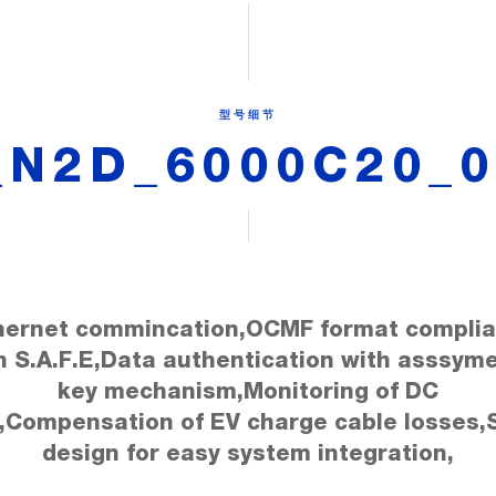
型号细节
N2D_6000C20_0
hernet commincation,OCMF format complia
h S.A.F.E,Data authentication with asssyme
key mechanism,Monitoring of DC
k,Compensation of EV charge cable losses,S
design for easy system integration,