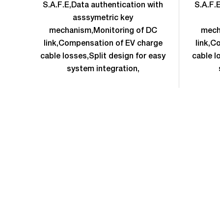
S.A.F.E,Data authentication with
S.A.F.
asssymetric key
mechanism,Monitoring of DC
mech
link,Compensation of EV charge
link,C
cable losses,Split design for easy
cable l
system integration,