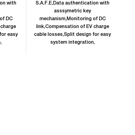
ion with
S.A.F.E,Data authentication with
S.
asssymetric key
of DC
mechanism,Monitoring of DC
m
 charge
link,Compensation of EV charge
li
for easy
cable losses,Split design for easy
cab
,
system integration,