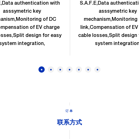
E,Data authentication with
S.A.F.E,Data authenticat
asssymetric key
asssymetric key
anism,Monitoring of DC
mechanism,Monitoring 
ompensation of EV charge
link,Compensation of EV
osses,Split design for easy
cable losses,Split design 
system integration,
system integration
订单
联系方式