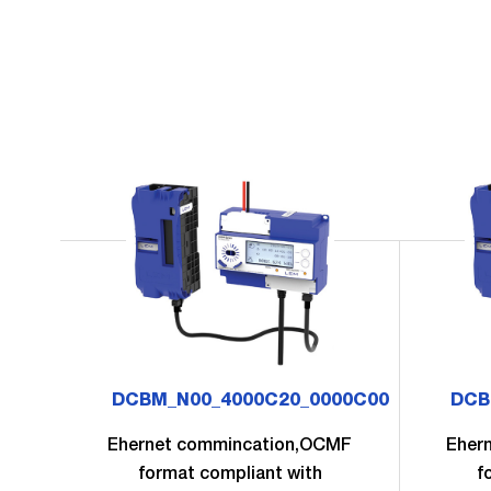
DCBM_N00_4000C20_0000C00
DCB
Ehernet commincation,OCMF
Eher
format compliant with
f