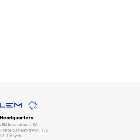
Headquarters
LEM International SA
Route du Nant-d’Avril, 152
1217 Meyrin