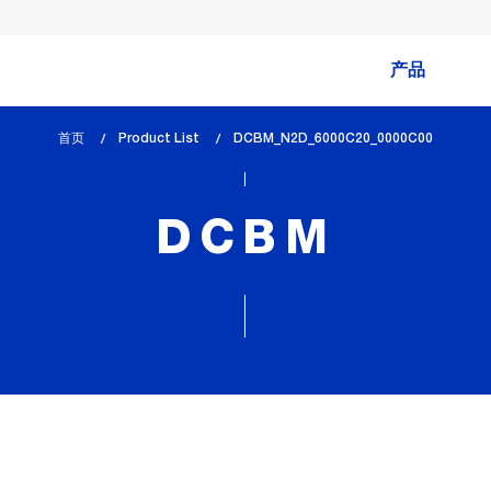
产品
首页
Product List
lem_current_page
DCBM_N2D_6000C20_0000C00
:
DCBM