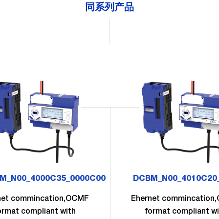
同系列产品
M_N00_4000C35_0000C00
DCBM_N00_4010C20
net commincation,OCMF
Ehernet commincation
ormat compliant with
format compliant wi