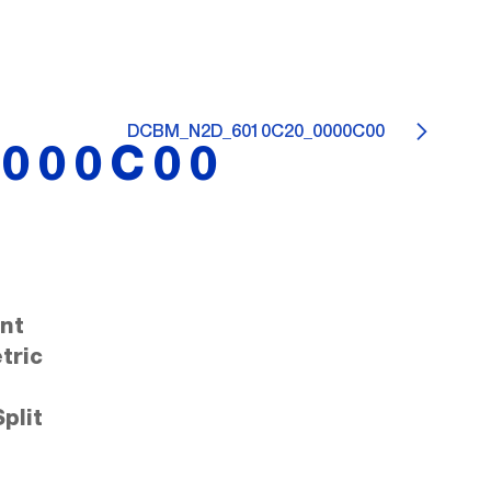
DCBM_N2D_6010C20_0000C00
000C00
nt
tric
plit