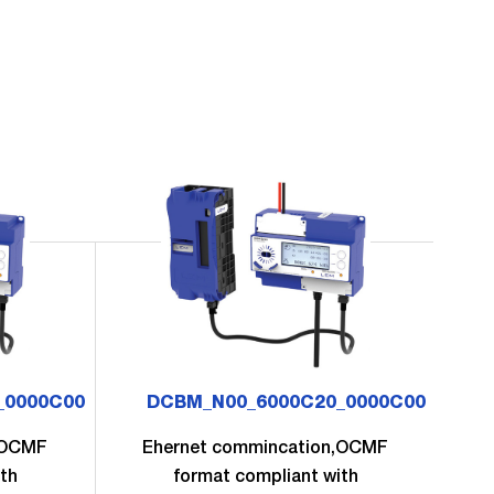
_0000C00
DCBM_N00_6000C20_0000C00
,OCMF
Ehernet commincation,OCMF
E
th
format compliant with