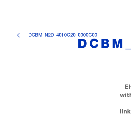
DCBM_N2D_4010C20_0000C00
DCBM_
E
wit
lin