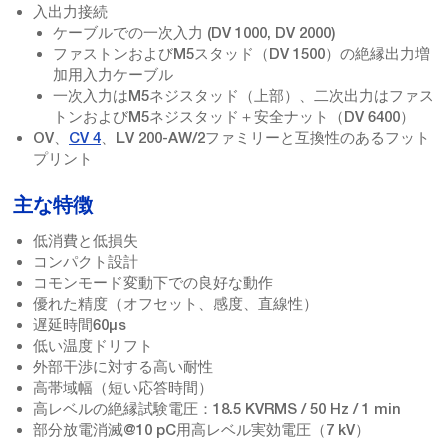
入出力接続
ケーブルでの一次入力 (DV 1000, DV 2000)
ファストンおよびM5スタッド（DV 1500）の絶縁出力増
加用入力ケーブル
一次入力はM5ネジスタッド（上部）、二次出力はファス
トンおよびM5ネジスタッド＋安全ナット（DV 6400）
OV、
CV 4
、LV 200-AW/2ファミリーと互換性のあるフット
プリント
主な特徴
低消費と低損失
コンパクト設計
コモンモード変動下での良好な動作
優れた精度（オフセット、感度、直線性）
遅延時間60µs
低い温度ドリフト
外部干渉に対する高い耐性
高帯域幅（短い応答時間）
高レベルの絶縁試験電圧：18.5 KVRMS / 50 Hz / 1 min
部分放電消滅@10 pC用高レベル実効電圧（7 kV）