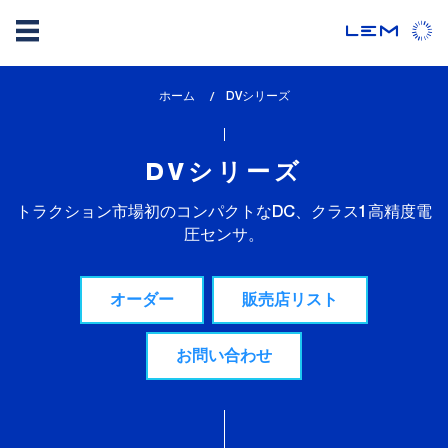
メ
ホーム
lem_current_page
DVシリーズ
イ
:
ン
コ
DVシリーズ
ン
テ
トラクション市場初のコンパクトなDC、クラス1高精度電
ン
圧センサ。
ツ
に
オーダー
販売店リスト
移
動
お問い合わせ