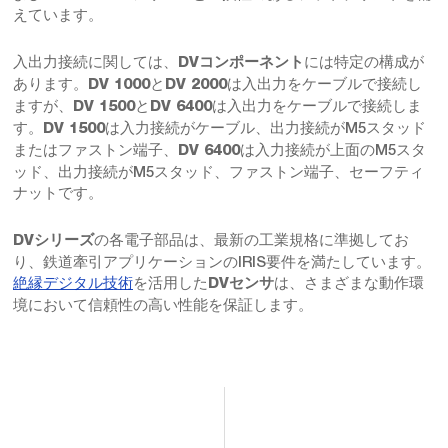
えています。
入出力接続に関しては、
には特定の構成が
DVコンポーネント
あります。
と
は入出力をケーブルで接続し
DV 1000
DV 2000
ますが、
と
は入出力をケーブルで接続しま
DV 1500
DV 6400
す。
は入力接続がケーブル、出力接続がM5スタッド
DV 1500
またはファストン端子、
は入力接続が上面のM5スタ
DV 6400
ッド、出力接続がM5スタッド、ファストン端子、セーフティ
ナットです。
の各電子部品は、最新の工業規格に準拠してお
DVシリーズ
り、鉄道牽引アプリケーションのIRIS要件を満たしています。
絶縁デジタル技術
を活用した
は、さまざまな動作環
DVセンサ
境において信頼性の高い性能を保証します。